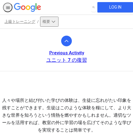
LOG IN
SEARCH
上級トレーニング
概要
Path
Outline
Previous Activity
ユニット 7 の復習
人々や場所と結び付いた学びの体験は、生徒に忘れがたい印象を
This activity is also available in
English.
View activity
残すことができます。生徒はこのような体験を糧にして、より大
きな世界を知ろうという情熱を燃やすかもしれません。適切なツ
ールを活用すれば、教室の外に学習の場を広げてそのような学び
を実現することは簡単です。