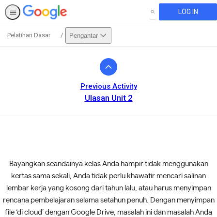
LOG IN
SEARCH
Pelatihan Dasar
Pengantar
Path
Outline
Previous Activity
Ulasan Unit 2
Bayangkan seandainya kelas Anda hampir tidak menggunakan
This activity is also available in
English.
View activity
kertas sama sekali, Anda tidak perlu khawatir mencari salinan
lembar kerja yang kosong dari tahun lalu, atau harus menyimpan
rencana pembelajaran selama setahun penuh. Dengan menyimpan
file ‘di cloud’ dengan Google Drive, masalah ini dan masalah Anda