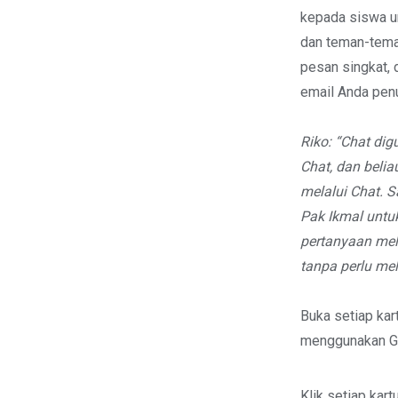
kepada siswa u
dan teman-teman
pesan singkat,
email Anda pen
Riko: “Chat di
Chat, dan beli
melalui Chat. S
Pak Ikmal untu
pertanyaan mel
tanpa perlu me
Buka setiap kar
menggunakan Go
Klik setiap kar