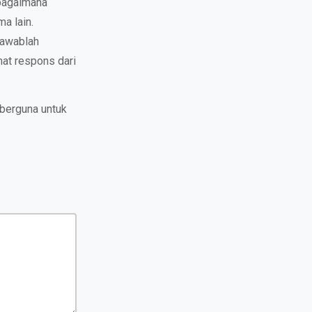
 bagaimana
a lain.
Jawablah
hat respons dari
 berguna untuk