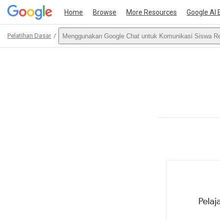
Home
Browse
More Resources
Google AI 
Pelatihan Dasar
Menggunakan Google Chat untuk Komunikasi Siswa Re
Path
Outline
This act
Pelaj