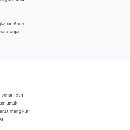
ngkauan Anda
ara wajar.
sehari, dan
kan untuk
terus mengikuti
t.