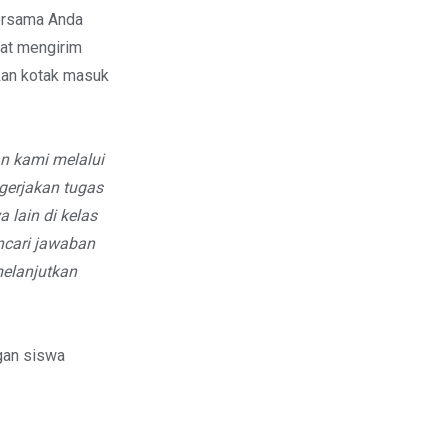
ersama Anda
pat mengirim
kan kotak masuk
an kami melalui
gerjakan tugas
 lain di kelas
ncari jawaban
melanjutkan
gan siswa