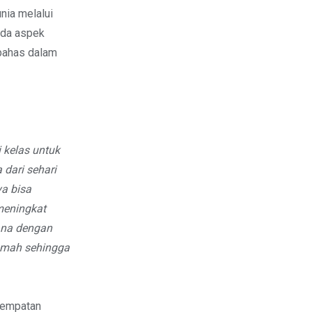
nia melalui
pada aspek
ibahas dalam
 kelas untuk
dari sehari
ya bisa
meningkat
ana dengan
rumah sehingga
sempatan