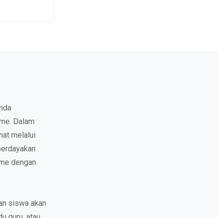
Anda
ime. Dalam
hat melalui
berdayakan
ime dengan
an siswa akan
u guru, atau