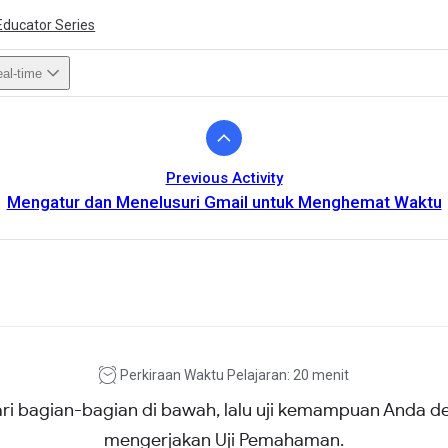
Educator Series
al-time
Previous Activity
Mengatur dan Menelusuri Gmail untuk Menghemat Waktu
ivity is also available in English.
View activity
Perkiraan Waktu Pelajaran: 20 menit
ari bagian-bagian di bawah, lalu uji kemampuan Anda 
mengerjakan Uji Pemahaman.