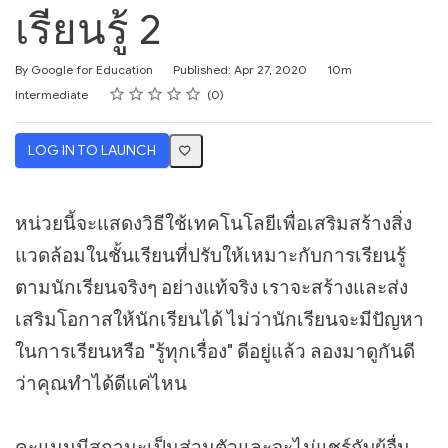
เรียนรู้ 2
Duration
By Google for Education
Published: Apr 27, 2020
10m
Rating
1 star
2 stars
3 stars
4 stars
5 stars
Difficulty
Average rating: 0
No reviews
Intermediate
0
LOG IN TO LAUNCH
หน่วยนี้จะแสดงวิธีใช้เทคโนโลยีเพื่อเสริมสร้างสิ่ง
แวดล้อมในชั้นเรียนที่ปรับให้เหมาะกับการเรียนรู้
ตามนักเรียนจริงๆ อย่างแท้จริง เราจะสร้างและส่ง
เสริมโอกาสให้นักเรียนได้ ไม่ว่านักเรียนจะมีปัญหา
ในการเรียนหรือ "รู้ทุกเรื่อง" ดีอยู่แล้ว ลองมาดูกันดี
ว่าคุณทำได้ดีแค่ไหน
คะแนนมีสถานะเป็นส่วนตัวและจะไม่แชร์กับผู้อื่น