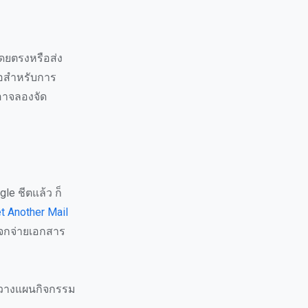
ดยตรงหรือส่ง
โอสำหรับการ
อาจลองจัด
le ชีตแล้ว ก็
t Another Mail
จกจ่ายเอกสาร
องวางแผนกิจกรรม