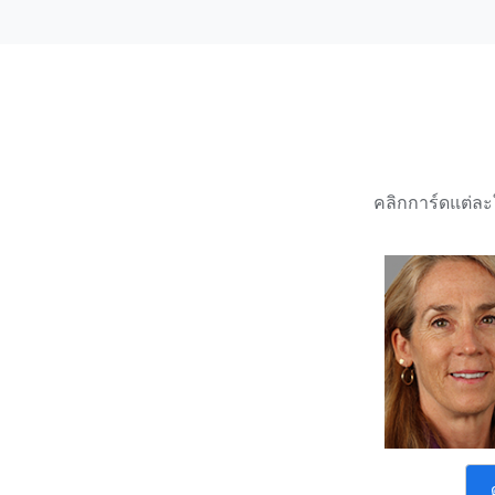
คลิกการ์ดแต่ละใ