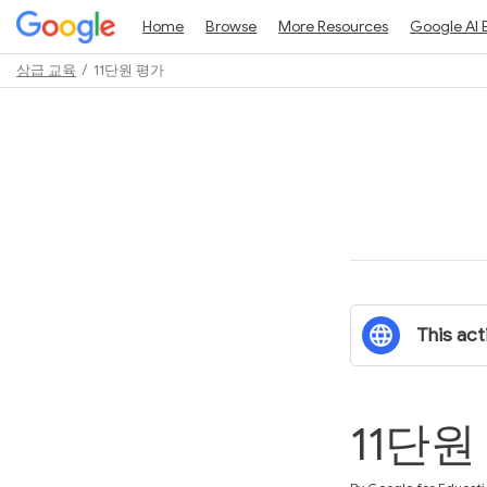
Home
Browse
More Resources
Google AI 
상급 교육
11단원 평가
Path
Outline
This acti
11단원
Duration
Difficulty
Average rating: 0
No reviews