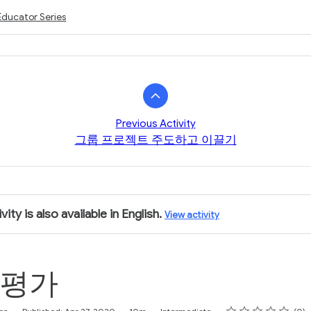
Educator Series
Previous Activity
그룹 프로젝트 주도하고 이끌기
vity is also available in English.
View activity
 평가
Rating
1 star
2 stars
3 stars
4 stars
5 stars