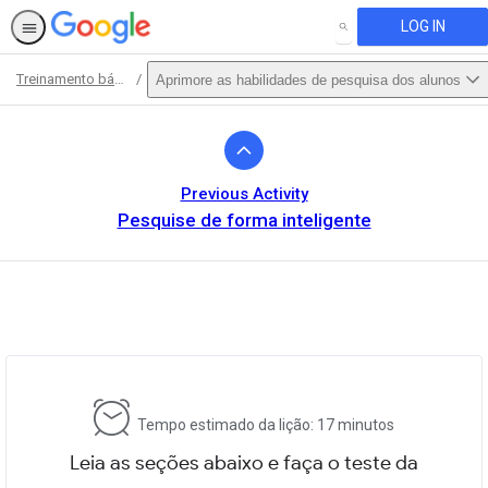
LOG IN
SEARCH
Treinamento básico
Aprimore as habilidades de pesquisa dos alunos
Path
Outline
Previous Activity
Pesquise de forma inteligente
This activity is also available in
English.
View activity
Tempo estimado da lição: 17 minutos
Leia as seções abaixo e faça o teste da