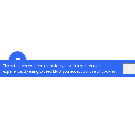
This site uses cookies to provide you with a greater user
experience. By using Exceed LMS, you accept our
use of cookies
.
Next Activity
Use o Google Chrome para explorar a Web com sua
turma