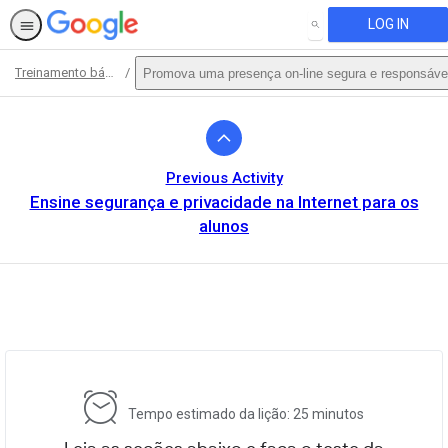
LOG IN
SEARCH
Treinamento básico
Promova uma presença on-line segura e responsáve
Path
Outline
Previous Activity
Ensine segurança e privacidade na Internet para os
alunos
This activity is also available in
English.
View activity
Tempo estimado da lição: 25 minutos