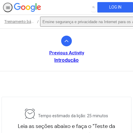
LOG IN
SEARCH
Treinamento básico
Ensine segurança e privacidade na Internet para os 
Path
Outline
Previous Activity
Introdução
This activity is also available in
English.
View activity
Tempo estimado da lição: 25 minutos
Leia as seções abaixo e faça o "Teste da