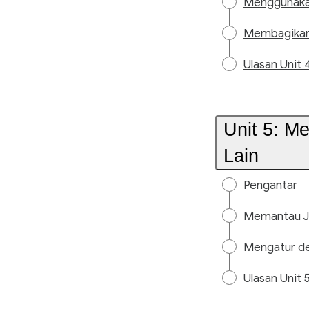
Menggunakan
Membagikan 
Ulasan Unit 
Unit 5: Me
Lain
Pengantar
Memantau Ja
Mengatur de
Ulasan Unit 