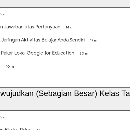
5 m
n Jawaban atas Pertanyaan
14 m
ringan Aktivitas Belajar Anda Sendiri
17 m
akar Lokal Google for Education
20 m
2
10 m
ewujudkan (Sebagian Besar) Kelas T
5 m
 File ke Drive