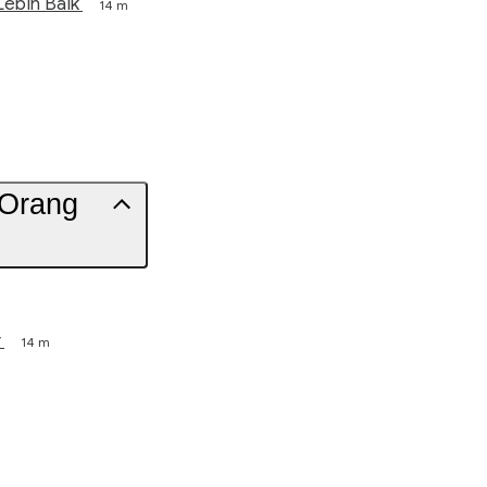
ebih Baik
14 m
 Orang
r
14 m