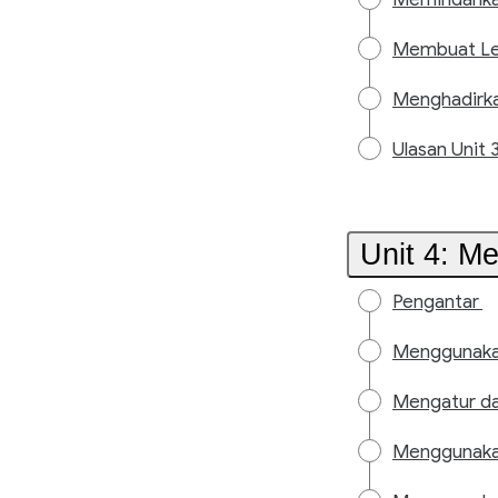
Membuat Lebi
Menghadirka
Ulasan Unit 
Unit 4: M
Pengantar
Menggunakan
Mengatur da
Menggunakan