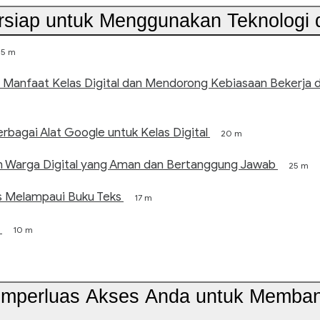
ersiap untuk Menggunakan Teknologi 
5 m
 Manfaat Kelas Digital dan Mendorong Kebiasaan Bekerja d
bagai Alat Google untuk Kelas Digital
20 m
 Warga Digital yang Aman dan Bertanggung Jawab
25 m
as Melampaui Buku Teks
17 m
10 m
emperluas Akses Anda untuk Memban