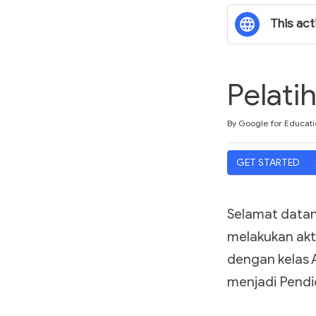
This acti
Pelati
Duration
Difficulty
Average rating: 4.8
9 reviews
By Google for Educati
GET STARTED
Selamat datan
melakukan akt
dengan kelas A
menjadi Pendid