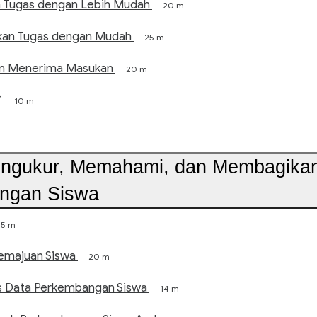
 Tugas dengan Lebih Mudah
20 m
an Tugas dengan Mudah
25 m
n Menerima Masukan
20 m
7
10 m
engukur, Memahami, dan Membagika
ngan Siswa
5 m
emajuan Siswa
20 m
s Data Perkembangan Siswa
14 m