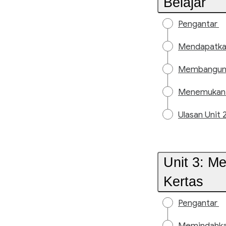
Belajar
Pengantar
Mendapatka
Membangun Ja
Menemukan P
Ulasan Unit 
Unit 3: M
Kertas
Pengantar
Memindahkan