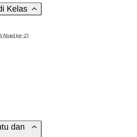
di Kelas
i Abad ke-21
tu dan