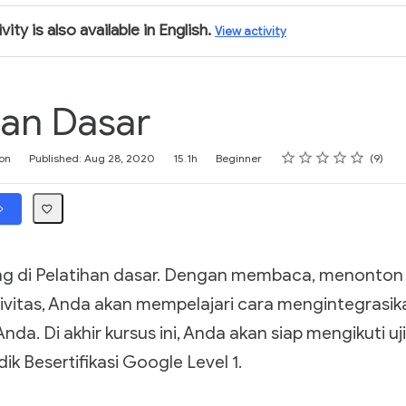
vity is also available in English.
View activity
han Dasar
Rating
1 star
2 stars
3 stars
4 stars
5 stars
on
Published: Aug 28, 2020
15.1h
Beginner
9
g di Pelatihan dasar. Dengan membaca, menonton 
ivitas, Anda akan mempelajari cara mengintegrasi
nda. Di akhir kursus ini, Anda akan siap mengikuti uj
ik Besertifikasi Google Level 1.