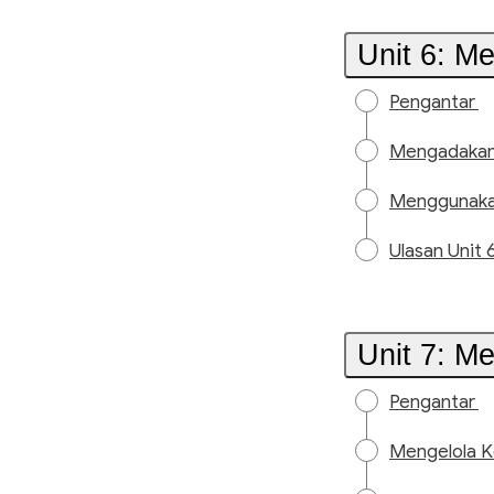
Unit 6: M
Pengantar
Mengadakan 
Menggunakan
Ulasan Unit 
Unit 7: M
Pengantar
Mengelola K