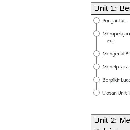
Unit 1: B
Pengantar
Mempelajari
23 m
Mengenal Ber
Menciptakan
Berpikir Lu
Ulasan Unit 1
Unit 2: M