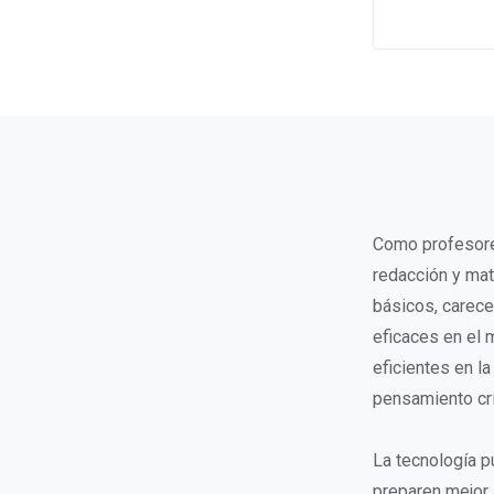
Como profesore
redacción y mat
básicos, carece
eficaces en el 
eficientes en l
pensamiento crít
La tecnología p
preparen mejor 