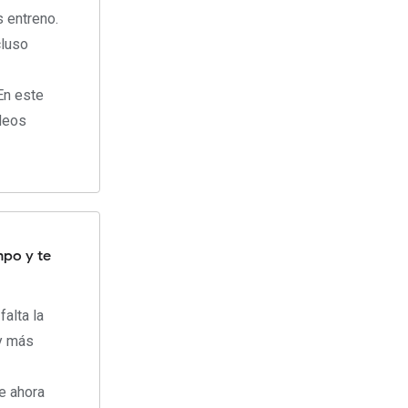
s entreno.
cluso
En este
ideos
mpo y te
falta la
oy más
ue ahora