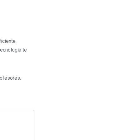
iciente.
tecnología te
rofesores.