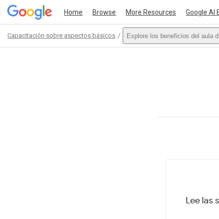
Home
Browse
More Resources
Google AI 
Capacitación sobre aspectos básicos
Explore los beneficios del aula d
Path
Outline
This act
Lee las 