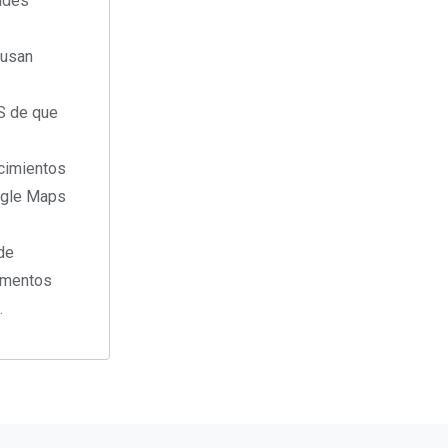
dades
 usan
S de que
ocimientos
ogle Maps
 de
gumentos
.