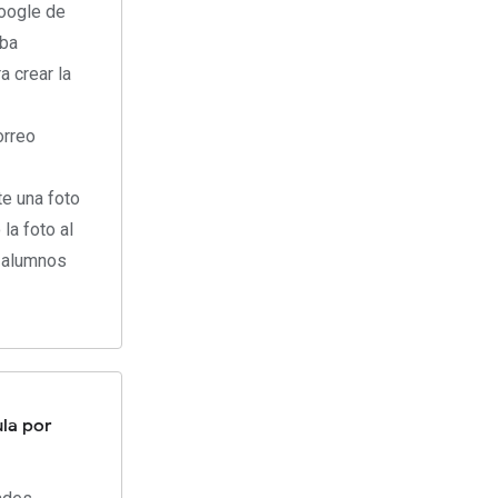
oogle de
eba
a crear la
orreo
te una foto
la foto al
s alumnos
ula por