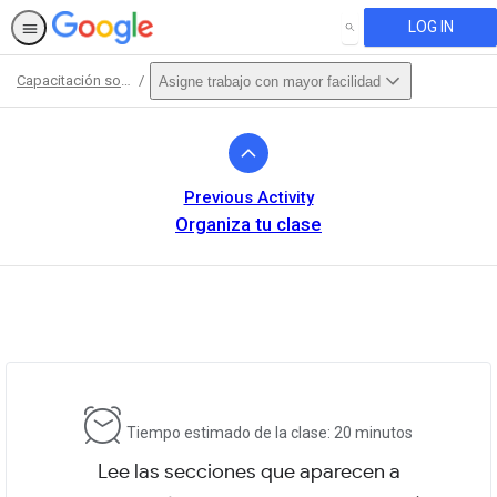
LOG IN
SEARCH
Capacitación sobre aspectos básicos
Asigne trabajo con mayor facilidad
Path
Outline
Previous Activity
Organiza tu clase
This activity is also available in
English.
View activity
Tiempo estimado de la clase: 20 minutos
Lee las secciones que aparecen a