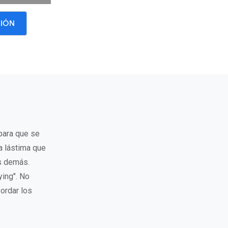
CIÓN
para que se
a lástima que
os demás.
ying". No
ordar los