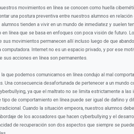
 nuestros movimientos en línea se conocen como huella cibernéti
ntar una postura preventiva entre nuestros alumnos en relación 
s alumnos tienden a vivir en un mundo de inmediatez y suelen te
 en línea que se basa en enfoques con poca visión de futuro. 
 sus movimientos permanecen allí incluso luego de que abandon
 computadora. Internet no es un espacio privado, y por ese mot
e sus acciones en línea son permanentes.
n la que podemos comunicarnos en línea condujo al mal comport
os. Una consecuencia desafortunada de pertenecer a un mundo c
yberbullying, ya que el maltrato no se limita estrictamente a las
e tipo de comportamiento en línea puede ser igual de dañino y dif
tradicional. Cuando la situación empeora, nuestros alumnos debe
abordaje de los acosadores que hacen cyberbullying y el desarro
acidad de recuperación son dos aspectos que siempre se puede
as.