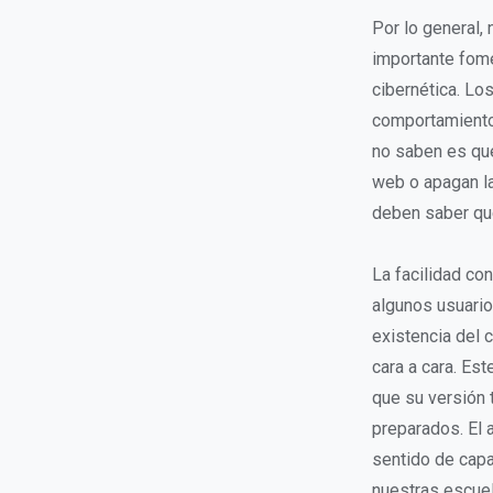
Por lo general,
importante fome
cibernética. Lo
comportamiento
no saben es que
web o apagan la
deben saber qu
La facilidad co
algunos usuari
existencia del c
cara a cara. Est
que su versión 
preparados. El 
sentido de cap
nuestras escuel