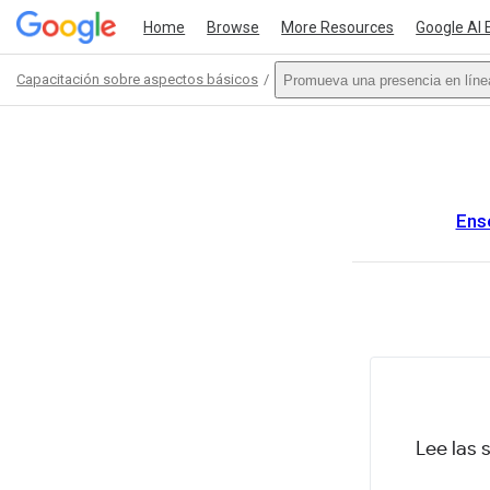
Home
Browse
More Resources
Google AI 
Capacitación sobre aspectos básicos
Promueva una presencia en líne
Path
Outline
Ense
This act
Lee las 