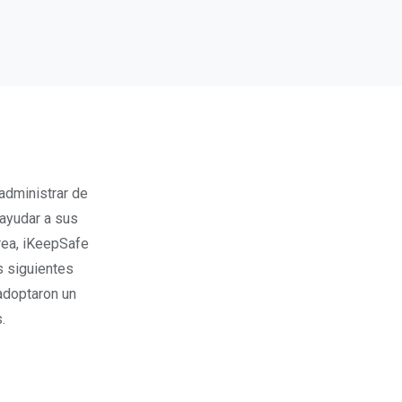
administrar de
 ayudar a sus
area, iKeepSafe
s siguientes
 adoptaron un
.