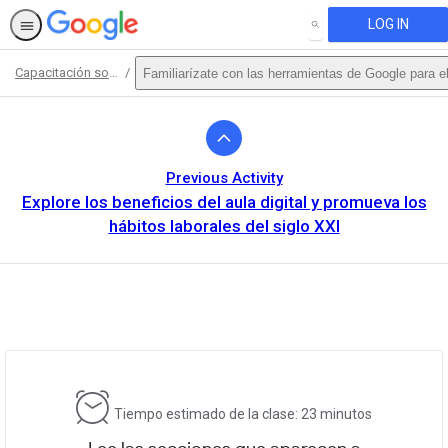
LOG IN
SEARCH
Capacitación sobre aspectos básicos
Familiarízate con las herramientas de Google para el 
Path
Outline
Previous Activity
Explore los beneficios del aula digital y promueva los
hábitos laborales del siglo XXI
This activity is also available in
English.
View activity
Tiempo estimado de la clase: 23 minutos