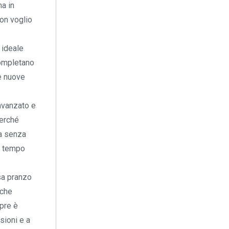
ma in
non voglio
e ideale
completano
e nuove
 avanzato e
perché
za senza
e tempo
sa pranzo
 che
pre è
sioni e a