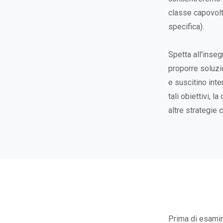
classe capovolt
specifica).
Spetta all'inse
proporre soluzio
e suscitino inte
tali obiettivi, 
altre strategie 
Prima di esamina