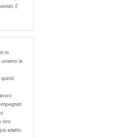
entati. È
ti in
i usiamo la
 quindi
lavoro
o impegnati
o.
i loro
 più adatto