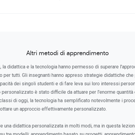
Altri metodi di apprendimento
i, la didattica e la tecnologia hanno permesso di superare l'appr
o per tutti. Gli insegnanti hanno appreso strategie didattiche ch
apacità dei singoli studenti e di fare leva sui loro interessi person
personalizzato è stato difficile da attuare per l'enorme quantità
 classi di oggi, la tecnologia ha semplificato notevolmente i proc
ttare un approccio effettivamente personalizzato.
 una didattica personalizzata in molti modi, ma in questa lezion
u tre modelli: apprendimento basato su progetti, apprendiment