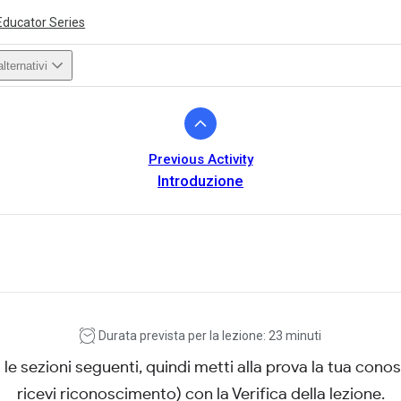
Educator Series
lternativi
Previous Activity
Introduzione
ivity is also available in English.
View activity
Durata prevista per la lezione: 23 minuti
le sezioni seguenti, quindi metti alla prova la tua cono
ricevi riconoscimento) con la Verifica della lezione.