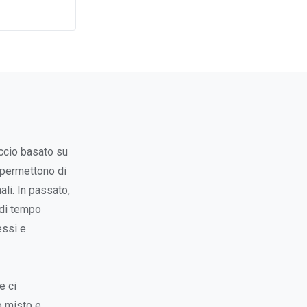
occio basato su
e permettono di
ali. In passato,
 di tempo
essi e
e ci
o misto e