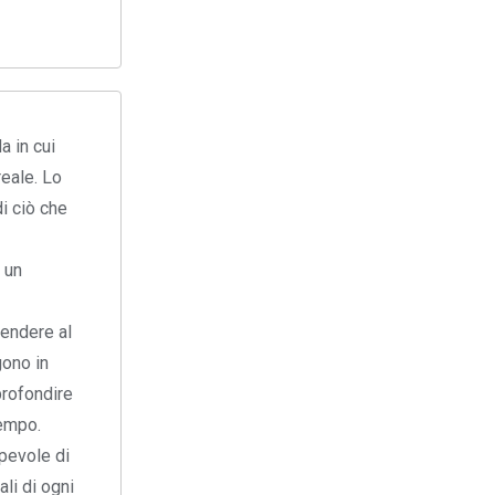
a in cui
reale. Lo
di ciò che
n un
rendere al
gono in
profondire
tempo.
apevole di
li di ogni