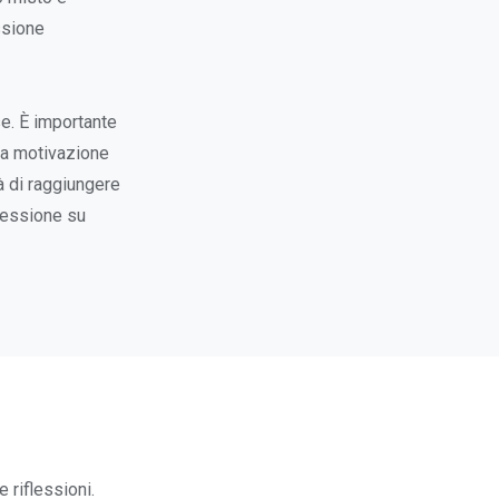
ssione
se. È importante
 la motivazione
rà di raggiungere
flessione su
 riflessioni.