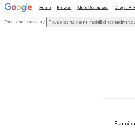
Home
Browse
More Resources
Google AI 
Formazione avanzata
Trovare ispirazione nei modelli di apprendimento a
Path
Outline
This act
Esamina 