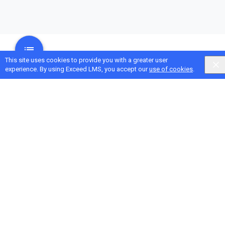
This site uses cookies to provide you with a greater user
experience. By using Exceed LMS, you accept our
use of cookies
.
Next Activity
Creare un mondo da esplorare con gli studenti