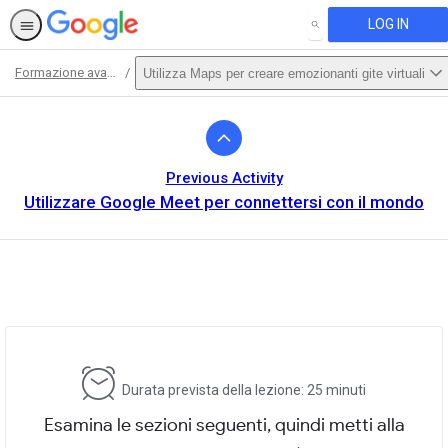
LOG IN
SEARCH
Formazione avanzata
Utilizza Maps per creare emozionanti gite virtuali
Path
Outline
Previous Activity
Utilizzare Google Meet per connettersi con il mondo
This activity is also available in
English.
View activity
Durata prevista della lezione: 25 minuti
Esamina le sezioni seguenti, quindi metti alla