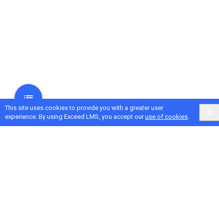
This site uses cookies to provide you with a greater user
experience. By using Exceed LMS, you accept our
use of cookies
.
Next Activity
Aiuta gli studenti a pubblicare il loro lavoro online