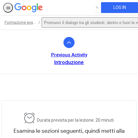
LOG IN
SEARCH
Formazione avanzata
Promuovi il dialogo tra gli studenti, dentro e fuori le
Path
Outline
Previous Activity
Introduzione
This activity is also available in
English.
View activity
Durata prevista per la lezione: 20 minuti
Esamina le sezioni seguenti, quindi metti alla