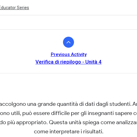
Educator Series
Previous Activity
Verifica di riepilogo - Unità 4
raccolgono una grande quantità di dati dagli studenti. 
ivity is also available in English.
View activity
ono utili, può essere difficile per gli insegnanti sapere 
do più appropriato. Questa unità spiega come analizzare
come interpretare i risultati.