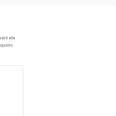
erli alla
cquisire