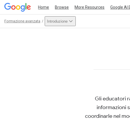
Home
Browse
More Resources
Google AI 
Formazione avanzata
Introduzione
Path
Outline
Gli educatori 
This act
informazioni s
coordinarle nel mo