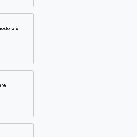
 modo più
ere