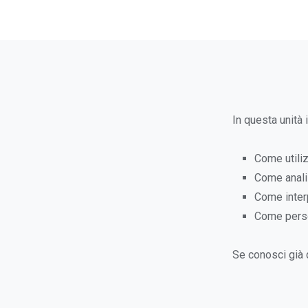
In questa unità 
Come utiliz
Come analiz
Come interp
Come person
Se conosci già q