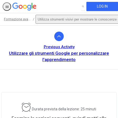
LOG IN
SEARCH
Formazione avanzata
Utilizza strumenti visivi per mostrare le conoscenze 
Path
Outline
Previous Activity
Utilizzare gli strumenti Google per personalizzare
l'apprendimento
This activity is also available in
English.
View activity
Durata prevista della lezione: 25 minuti