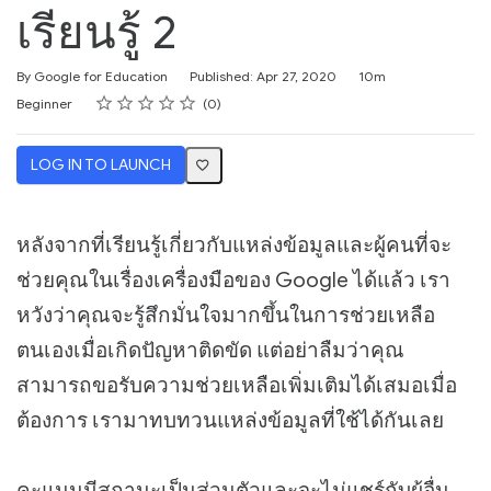
เรียนรู้ 2
Duration
By Google for Education
Published: Apr 27, 2020
10m
Rating
1 star
2 stars
3 stars
4 stars
5 stars
Difficulty
Average rating: 0
No reviews
Beginner
0
LOG IN TO LAUNCH
หลังจากที่เรียนรู้เกี่ยวกับแหล่งข้อมูลและผู้คนที่จะ
ช่วยคุณในเรื่องเครื่องมือของ Google ได้แล้ว เรา
หวังว่าคุณจะรู้สึกมั่นใจมากขึ้นในการช่วยเหลือ
ตนเองเมื่อเกิดปัญหาติดขัด แต่อย่าลืมว่าคุณ
สามารถขอรับความช่วยเหลือเพิ่มเติมได้เสมอเมื่อ
ต้องการ เรามาทบทวนแหล่งข้อมูลที่ใช้ได้กันเลย
คะแนนมีสถานะเป็นส่วนตัวและจะไม่แชร์กับผู้อื่น