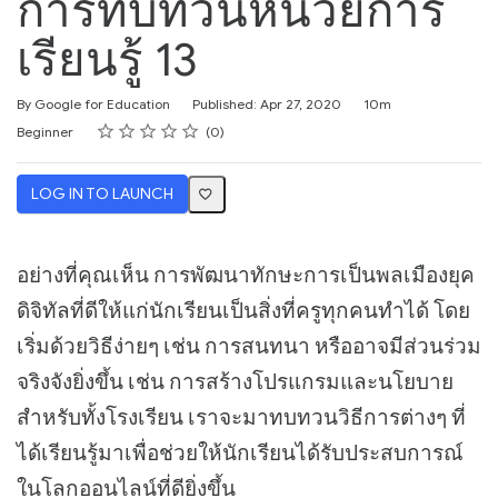
การทบทวนหน่วยการ
เรียนรู้ 13
Duration
By Google for Education
Published: Apr 27, 2020
10m
Rating
1 star
2 stars
3 stars
4 stars
5 stars
Difficulty
Average rating: 0
No reviews
Beginner
0
LOG IN TO LAUNCH
อย่างที่คุณเห็น การพัฒนาทักษะการเป็นพลเมืองยุค
ดิจิทัลที่ดีให้แก่นักเรียนเป็นสิ่งที่ครูทุกคนทำได้ โดย
เริ่มด้วยวิธีง่ายๆ เช่น การสนทนา หรืออาจมีส่วนร่วม
จริงจังยิ่งขึ้น เช่น การสร้างโปรแกรมและนโยบาย
สำหรับทั้งโรงเรียน เราจะมาทบทวนวิธีการต่างๆ ที่
ได้เรียนรู้มาเพื่อช่วยให้นักเรียนได้รับประสบการณ์
ในโลกออนไลน์ที่ดียิ่งขึ้น