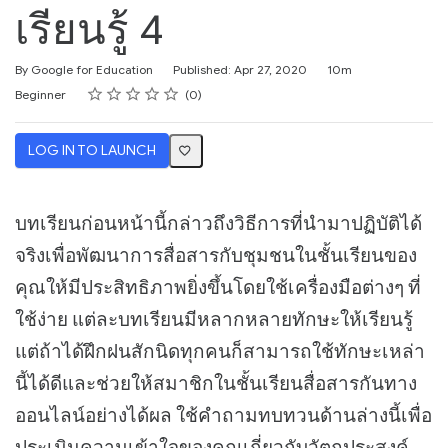
เรียนรู้ 4
Duration
By Google for Education
Published: Apr 27, 2020
10m
Rating
1 star
2 stars
3 stars
4 stars
5 stars
Difficulty
Average rating: 0
No reviews
Beginner
0
LOG IN TO LAUNCH
บทเรียนก่อนหน้านี้กล่าวถึงวิธีการที่นำมาปฏิบัติได้
จริงเพื่อพัฒนาการสื่อสารกับชุมชนในชั้นเรียนของ
คุณให้มีประสิทธิภาพยิ่งขึ้นโดยใช้เครื่องมือต่างๆ ที่
ใช้ง่าย แต่ละบทเรียนมีหลากหลายทักษะให้เรียนรู้
แต่ถ้าได้ฝึกฝนสักนิดทุกคนก็สามารถใช้ทักษะเหล่า
นี้ได้ดีและช่วยให้สมาชิกในชั้นเรียนสื่อสารกันทาง
ออนไลน์อย่างได้ผล ใช้คำถามทบทวนด้านล่างนี้เพื่อ
ประเมินความเข้าใจของคุณเกี่ยวกับวัตถุประสงค์