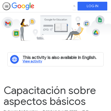
LOG IN
SEARCH
This activity is also available in English.
View activity
Capacitación sobre
aspectos básicos
Duration