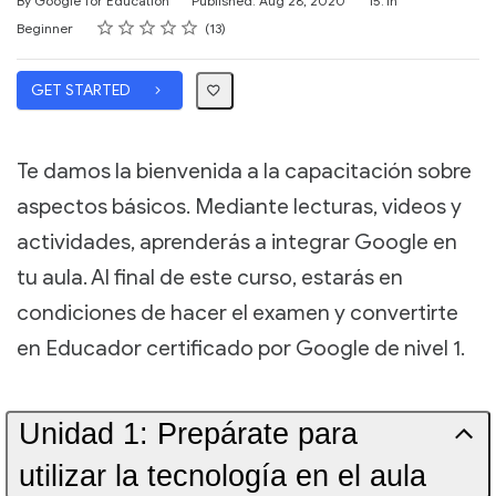
By Google for Education
Published: Aug 28, 2020
15.1h
Rating
1 star
2 stars
3 stars
4 stars
5 stars
Difficulty
Average rating: 5.0
13 reviews
Beginner
13
GET STARTED
Te damos la bienvenida a la capacitación sobre
aspectos básicos. Mediante lecturas, videos y
actividades, aprenderás a integrar Google en
tu aula. Al final de este curso, estarás en
condiciones de hacer el examen y convertirte
en Educador certificado por Google de nivel 1.
Unidad 1: Prepárate para
utilizar la tecnología en el aula