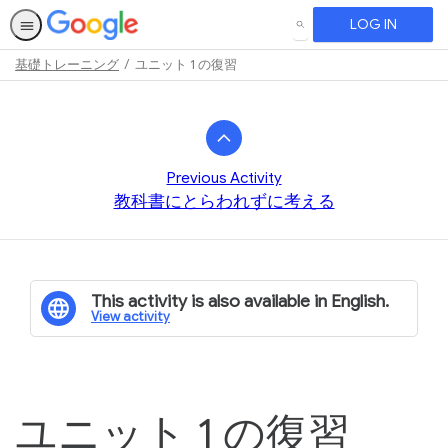
LOG IN
SEARCH
基礎トレーニング
ユニット 1 の復習
Path
Outline
Previous Activity
教科書にとらわれずに考える
This activity is also available in English.
View activity
ユニット 1 の復習