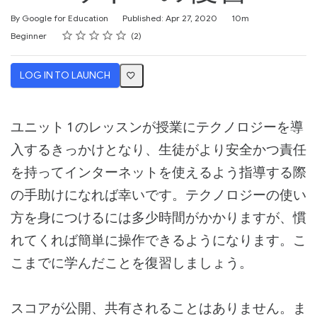
Duration
By Google for Education
Published: Apr 27, 2020
10m
Rating
1 star
2 stars
3 stars
4 stars
5 stars
Difficulty
Average rating: 4.5
2 reviews
Beginner
2
LOG IN TO LAUNCH
ユニット 1 のレッスンが授業にテクノロジーを導
入するきっかけとなり、生徒がより安全かつ責任
を持ってインターネットを使えるよう指導する際
の手助けになれば幸いです。テクノロジーの使い
方を身につけるには多少時間がかかりますが、慣
れてくれば簡単に操作できるようになります。こ
こまでに学んだことを復習しましょう。
スコアが公開、共有されることはありません。ま