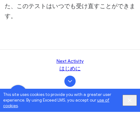
た、このテストはいつでも受け直すことができま
す。
Next Activity
はじめに
This site uses cookies to provide you with a greater user
experience. By using Exceed LMS, you accept our
use of
cookies
.