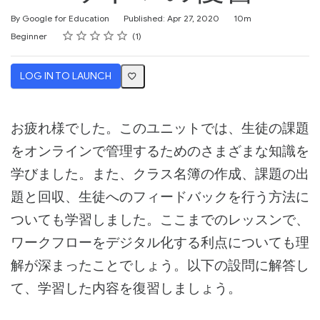
Duration
By Google for Education
Published: Apr 27, 2020
10m
Rating
1 star
2 stars
3 stars
4 stars
5 stars
Difficulty
Average rating: 2.0
1 review
Beginner
1
LOG IN TO LAUNCH
お疲れ様でした。このユニットでは、生徒の課題
をオンラインで管理するためのさまざまな知識を
学びました。また、クラス名簿の作成、課題の出
題と回収、生徒へのフィードバックを行う方法に
ついても学習しました。ここまでのレッスンで、
ワークフローをデジタル化する利点についても理
解が深まったことでしょう。以下の設問に解答し
て、学習した内容を復習しましょう。