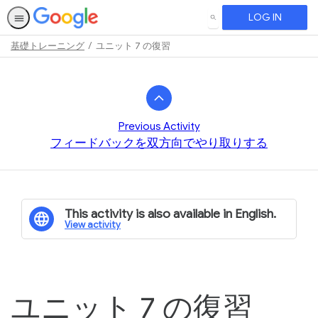
LOG IN
SEARCH
基礎トレーニング
ユニット 7 の復習
Path
Outline
Previous Activity
フィードバックを双方向でやり取りする
This activity is also available in English.
View activity
ユニット 7 の復習