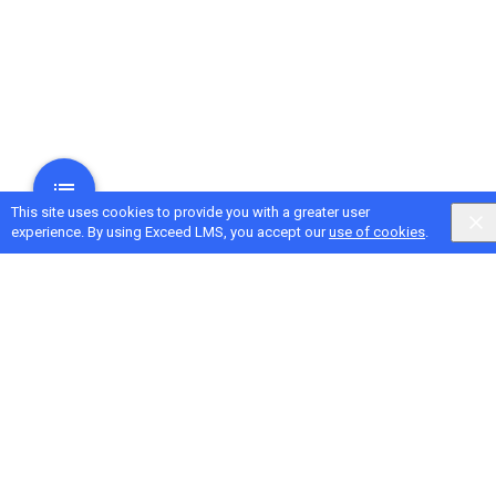
This site uses cookies to provide you with a greater user
experience. By using Exceed LMS, you accept our
use of cookies
.
Next Activity
ユニット 7 の復習