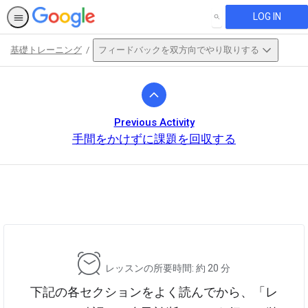
LOG IN
SEARCH
基礎トレーニング
フィードバックを双方向でやり取りする
Path
Outline
Previous Activity
手間をかけずに課題を回収する
This activity is also available in
English.
View activity
レッスンの所要時間: 約 20 分
下記の各セクションをよく読んでから、「レ