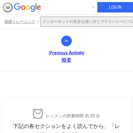
LOG IN
SEARCH
基礎トレーニング
インターネットの安全な使い方とプライバシーにつ
Path
Outline
Previous Activity
概要
This activity is also available in
English.
View activity
レッスンの所要時間: 約 25 分
下記の各セクションをよく読んでから、「レ