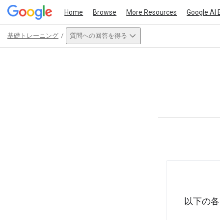
Home
Browse
More Resources
Google AI 
基礎トレーニング
質問への回答を得る
Path
Outline
This act
以下の各