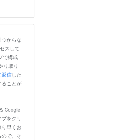
が見つからな
アクセスして
プで構成
問をやり取り
て返信
した
することが
Google
タブをクリ
取り早くお
るので、そ