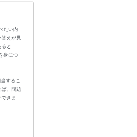
調べたい内
い答えが見
あると
クを身につ
相当するこ
れば、問題
ができま