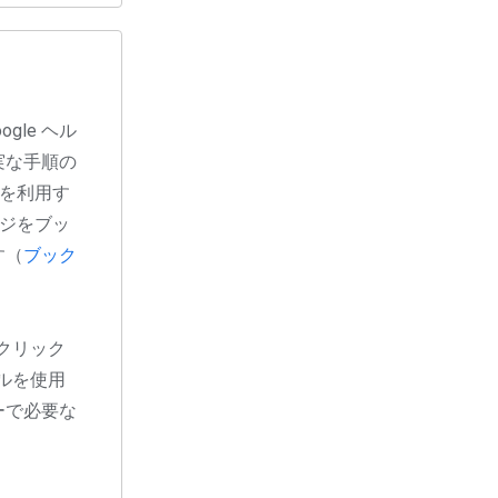
gle ヘル
実な手順の
ーを利用す
ージをブッ
す（
ブック
をクリック
ールを使用
ーで必要な