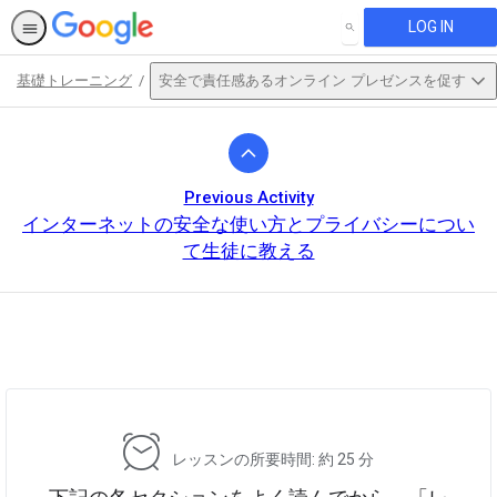
LOG IN
SEARCH
基礎トレーニング
安全で責任感あるオンライン プレゼンスを促す
Path
Outline
Previous Activity
インターネットの安全な使い方とプライバシーについ
て生徒に教える
This activity is also available in
English.
View activity
レッスンの所要時間: 約 25 分