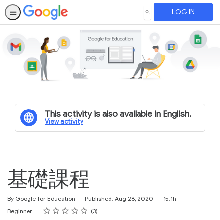
LOG IN
SEARCH
This activity is also available in English.
View activity
基礎課程
Duration
By Google for Education
Published: Aug 28, 2020
15.1h
Rating
1 star
2 stars
3 stars
4 stars
5 stars
Difficulty
Average rating: 5.0
3 reviews
Beginner
3