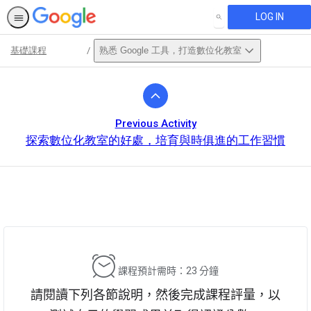
LOG IN
SEARCH
基礎課程
熟悉 Google 工具，打造數位化教室
Path
Outline
Previous Activity
探索數位化教室的好處，培育與時俱進的工作習慣
This activity is also available in
English.
View activity
課程預計需時：23 分鐘
請閱讀下列各節說明，然後完成課程評量，以