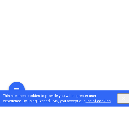
This site uses cookies to provide you with a greater user
experience. By using Exceed LMS, you accept our
use of cookies
.
Next Activity
培養守法、負責任的數位公民