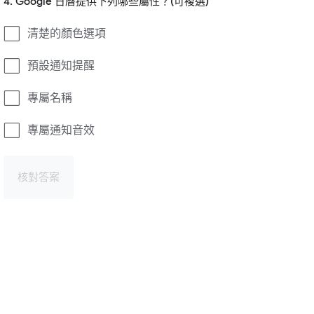
4. Google 日曆提供下列哪些屬性？(可複選)
清楚的顏色選項
預設通知提醒
專屬名稱
專屬通知音效
核對答案