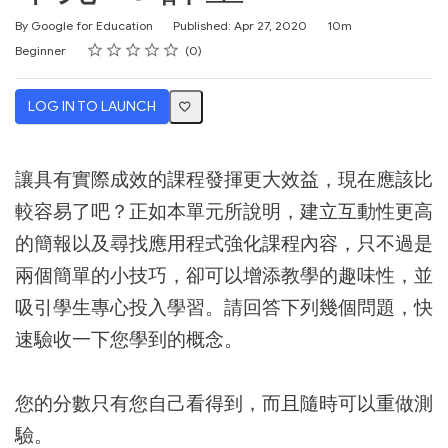
Duration
By Google for Education
Published: Apr 27, 2020
10m
Rating
1 star
2 stars
3 stars
4 stars
5 stars
Difficulty
Average rating: 0
No reviews
Beginner
0
LOG IN TO LAUNCH
讓具有實際成效的課程發揮更大效益，現在應該比
較容易了吧？正如本單元所說明，建立互動性更高
的簡報以及尋找應用程式強化課程內容，只不過是
兩個簡單的小技巧，卻可以增添教學的趣味性，並
吸引學生專心投入學習。請回答下列幾個問題，快
速驗收一下您學到的概念。
您的分數只有您自己看得到，而且隨時可以重做測
驗。