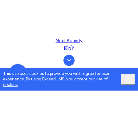
Next Activity
簡介
This site uses cookies to provide you with a greater user
experience. By using Exceed LMS, you accept our
use of
cookies
.