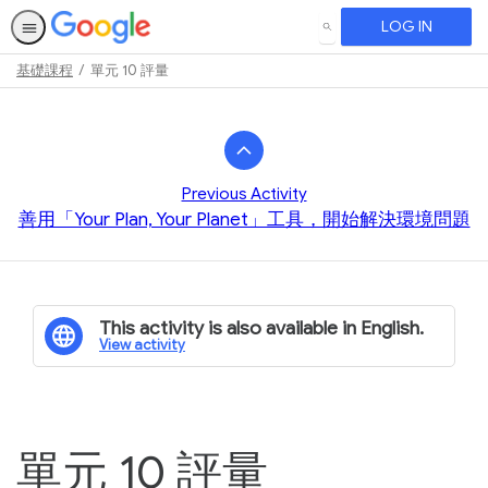
LOG IN
SEARCH
基礎課程
單元 10 評量
Path
Outline
Previous Activity
善用「Your Plan, Your Planet」工具，開始解決環境問題
This activity is also available in English.
View activity
單元 10 評量